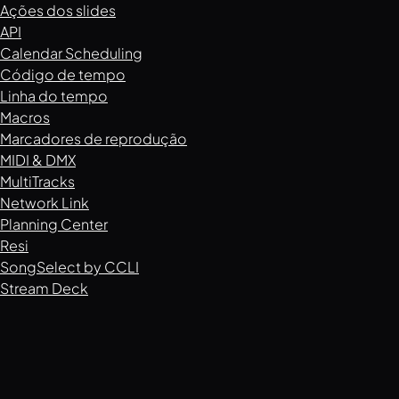
Ações dos slides
API
Calendar Scheduling
Código de tempo
Linha do tempo
Macros
Marcadores de reprodução
MIDI & DMX
MultiTracks
Network Link
Planning Center
Resi
SongSelect by CCLI
Stream Deck