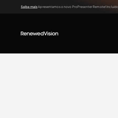
Saiba mais
Apresentamos o novo ProPresenter Remote! Incluído 
BLOG
Extra Resources
Renewed Vision Team
10.2.2023