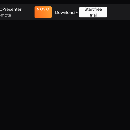
oPresenter
Start free
NOVO
Download
emote
trial
Webinars
This is ProPresenter
The Basics