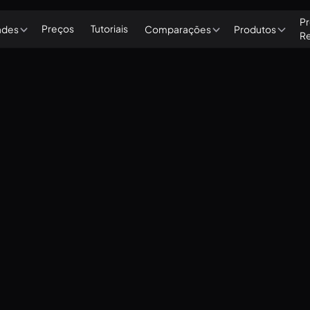
Pr
Preços
Tutoriais
ades
Comparações
Produtos
R
ng with Presentations and Content
Advanced Configurations
The Basics