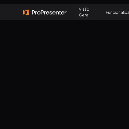
Visão
Funcionalid
Geral
View all
The Basics
Worki
The Basics