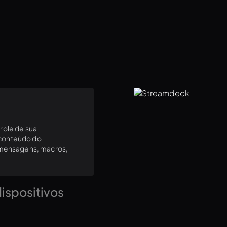
durante interrupções de
role de sua
 conteúdo do
, mensagens, macros,
ispositivos
ção aos seus consoles
 seu fluxo de trabalho e