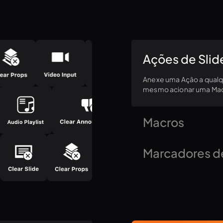
Ações de Slid
Anexe uma Ação a qualqu
mesmo acionar uma Mac
Macros
Automatize sequências 
Marcadores d
partir de um slide, via 
Crie marcadores em mom
mensagens no seu palc