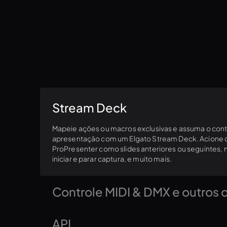
Stream Deck
Mapeie ações ou macros exclusivas e assuma o cont
apresentação com um Elgato Stream Deck. Acione
ProPresenter como slides anteriores ou seguintes
iniciar e parar captura, e muito mais.
Controle MIDI & DMX e outros d
Sincronize sua produção conectando sua apresenta
API
de áudio e iluminação via sinais MIDI ou DMX. Otimize