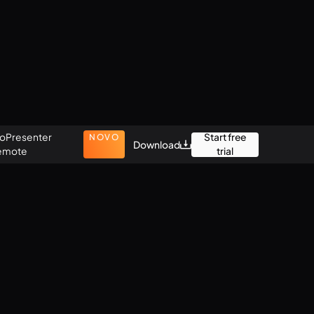
oPresenter
Start free
NOVO
Download
emote
trial