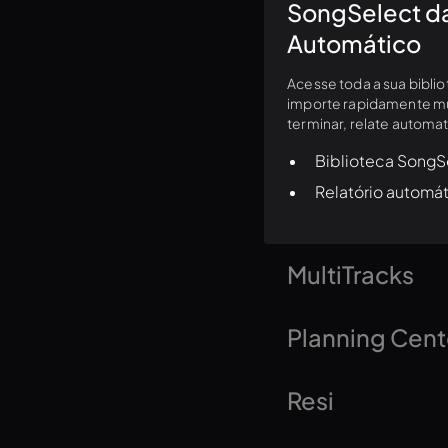
SongSelect da
Automático
Acesse toda a sua bibli
importe rapidamente mús
terminar, relate automa
Biblioteca SongS
Relatório automá
MultiTracks
Conecte-se à sua conta 
Planning Cent
cifras, cues MIDI e muit
Sincronize suas playlis
Resi
Services e vincule apre
pode até adicionar a int
Display do ProPresenter
Transmita conteúdo de a