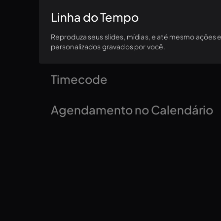
Linha do Tempo
Reproduza seus slides, mídias, e até mesmo ações
personalizados gravados por você.
Timecode
Sincronize sua apresentação com o restante do seu
Agendamento no Calendário
habilitados para Timecode.
Quer que seus anúncios comecem a rodar e transmiti
no prédio? Configure um evento no calendário e a
com antecedência!