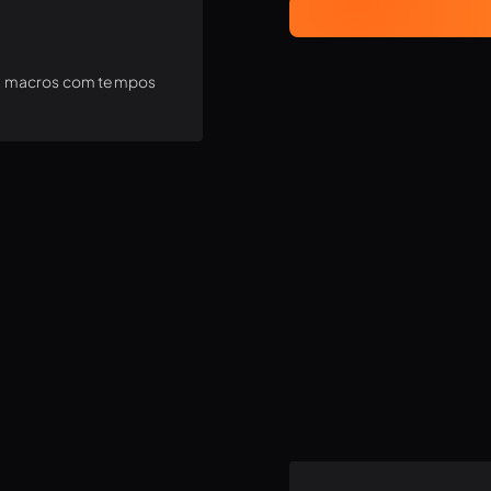
 e macros com tempos
 hardware e software
r antes de você entrar
gende suas necessidades