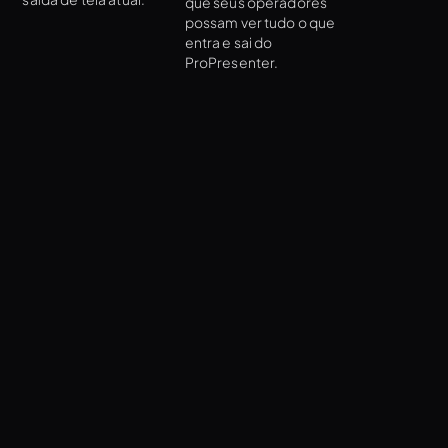
que seus operadores
possam ver tudo o que
entra e sai do
ProPresenter.
Ver todas as funcionalidades do ProPresenter
Automações e controle
Elimine o estresse da sua produção