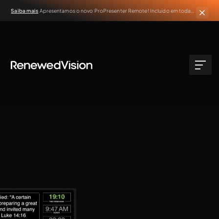
Saiba mais
Apresentamos o novo ProPresenter Remote! Incluído em todas
as assinaturas ativas do ProPresenter.
Iniciar um teste gratuito