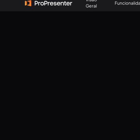
Funcionalid
Geral
View all
The Basics
Worki
The Basics