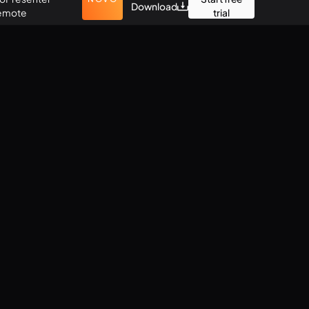
Download
emote
trial
Webinars
This is ProPresenter
The Basics