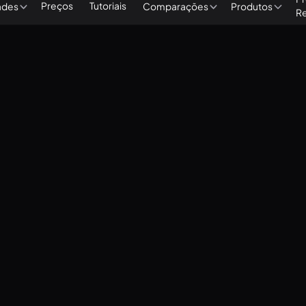
Preços
Tutoriais
ades
Comparações
Produtos
R
ng with Presentations and Content
Advanced Configurations
The Basics