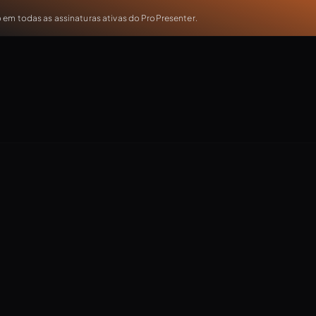
em todas as assinaturas ativas do ProPresenter.
 and Content