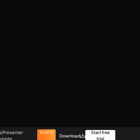
oPresenter
Start free
NOVO
Download
emote
trial