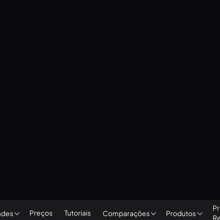
Pr
Preços
Tutoriais
ades
Comparações
Produtos
R