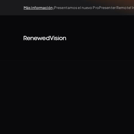
Más información
¡Presentamos el nuevo ProPresenter Remote! In