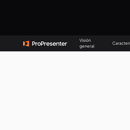
Visión
Caracterí
general
worship presentation soft