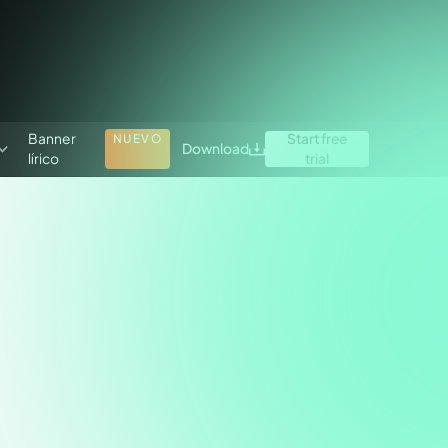
Banner
Start free
NUEVO
Download
lírico
trial
ProPresenter vs EasyWorship
Comparison Guide