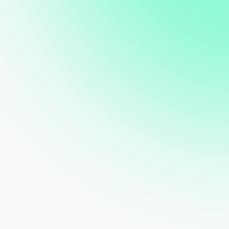
ProPresenter vs. Keynote
Comparison Guide
ProPresenter vs. MediaShout
Comparison Guide
ProPresenter vs. PowerPoint
Comparison Guide
ProPresenter vs Presenter by Worship
Tools Comparison Guide
ProPresenter vs. Prezi Comparison
Guide