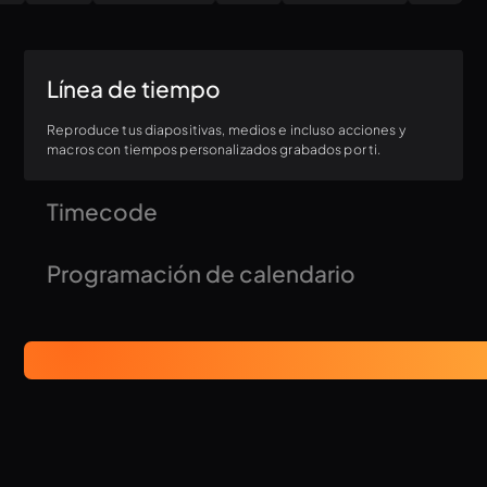
Línea de tiempo
Reproduce tus diapositivas, medios e incluso acciones y
macros con tiempos personalizados grabados por ti.
Timecode
Sincroniza tu presentación con el resto de tu hardware y
Programación de calendario
software compatible con Timecode.
¿Quieres que tus anuncios empiecen a reproducirse en bucle
y a transmitirse antes de que entres al edificio? ¡Configura un
evento en el calendario y programa tus necesidades con
antelación!