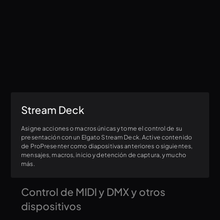
contenido a cada señal del programa. Incluso puede añadir la
integración de Services LIVE a la salida de su ProPresenter
Transmita contenido de alta calidad y ultra resistente con
Stage Display.
Resi incluso a través de interrupciones de internet, en su
propio hardware.
Stream Deck
Asigne acciones o macros únicas y tome el control de su
presentación con un Elgato Stream Deck. Active contenido
de ProPresenter como diapositivas anteriores o siguientes,
mensajes, macros, inicio y detención de captura, y mucho
más.
Control de MIDI y DMX y otros
dispositivos