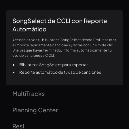
SongSelect de CCLI con Reporte
Automático
Accede a toda tu biblioteca SongSelect desde ProPresenter
e importa rápidamente canciones y letras con un simple clic.
Una vez que hayas terminado, informa automáticamente tu
uso de canciones a CCLI.
Biblioteca SongSelect para importar
Reporte automático de tu uso de canciones
MultiTracks
Conéctate a tu cuenta de MultiTracks e importa fácilmente
Planning Center
letras de canciones, diagramas de acordes, señales MIDI y
mucho más directamente en tu presentación.
Sincronice sus listas de reproducción con el orden de servicio
Resi
de Planning Center Services y vincule presentaciones o