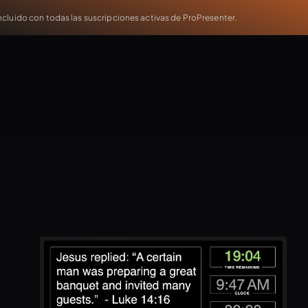
cluido con todas las suscripciones activas de ProPresenter.