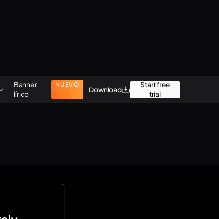
Banner
Start free
NUEVO
Download
lírico
trial