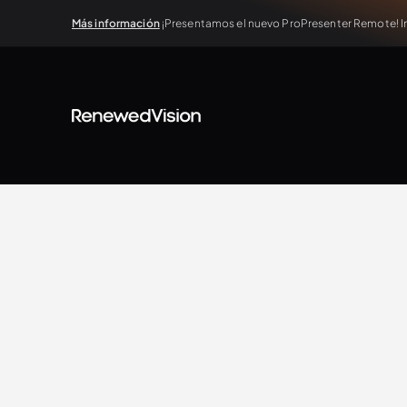
Más información
¡Presentamos el nuevo ProPresenter Remote! In
BLOG
Case Study
Brad Weston
3.11.2026