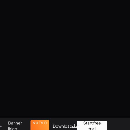
Banner
Start free
NUEVO
Download
lírico
trial