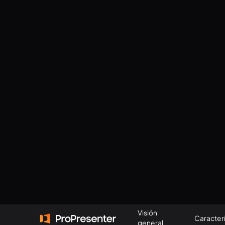
Visión
Caracterí
general